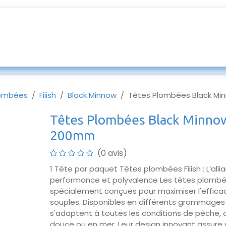
ur mesures
Entretien & SAV
Appats
Blog
lombées
Fiiish
Black Minnow
Têtes Plombées Black Mi
Têtes Plombées Black Minnow
200mm
(0 avis)
1 Tête par paquet Têtes plombées Fiiish : L’alli
performance et polyvalence Les têtes plombée
spécialement conçues pour maximiser l'efficac
souples. Disponibles en différents grammages et
s'adaptent à toutes les conditions de pêche, 
douce ou en mer. Leur design innovant assure 