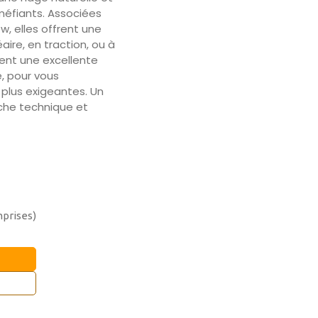
s méfiants. Associées
w, elles offrent une
aire, en traction, ou à
ent une excellente
e, pour vous
plus exigeantes. Un
che technique et
mprises)