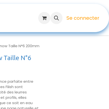
Se connecter
nnow Taille N°6 200mm
 Taille N°6
ance parfaite entre
s Fiiish sont
ité des leurres
 profils, elles
que ce soit en eau
une nage naturelle et