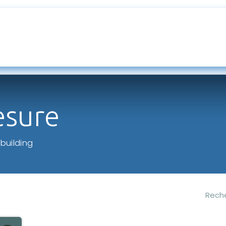
ur mesures
Entretien & SAV
Appats
Blog
esure
building