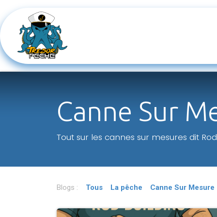
Se rendre au contenu
Boutique
Cannes à pêches s
​Canne Sur M
Tout sur les cannes sur mesures dit Rod
Blogs :
Tous
La pêche
​Canne Sur Mesure