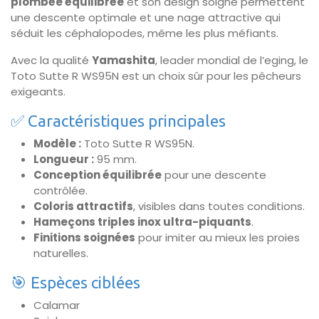
plombée équilibrée
et son design soigné permettent
une descente optimale et une nage attractive qui
séduit les céphalopodes, même les plus méfiants.
Avec la qualité
Yamashita
, leader mondial de l’eging, le
Toto Sutte R WS95N est un choix sûr pour les pêcheurs
exigeants.
✅ Caractéristiques principales
Modèle :
Toto Sutte R WS95N.
Longueur :
95 mm.
Conception équilibrée
pour une descente
contrôlée.
Coloris attractifs
, visibles dans toutes conditions.
Hameçons triples inox ultra-piquants
.
Finitions soignées
pour imiter au mieux les proies
naturelles.
🎯 Espèces ciblées
Calamar