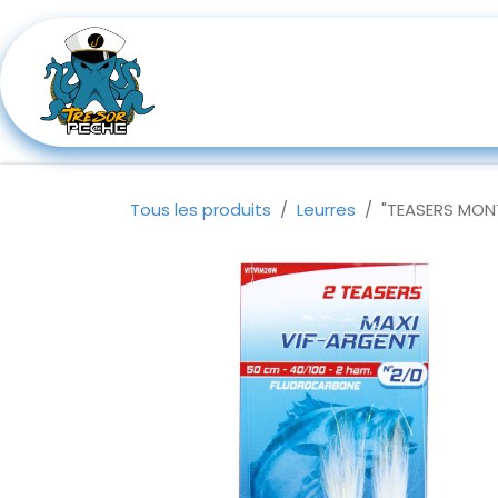
Se rendre au contenu
Boutique
Cannes à pêches s
Tous les produits
Leurres
"TEASERS MONT