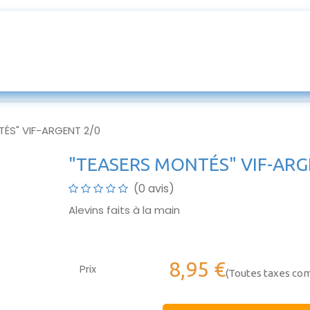
ur mesures
Entretien & SAV
Appats
Blog
ÉS" VIF-ARGENT 2/0
"TEASERS MONTÉS" VIF-ARG
(0 avis)
Alevins faits à la main
8,95
€
Prix
(Toutes taxes co