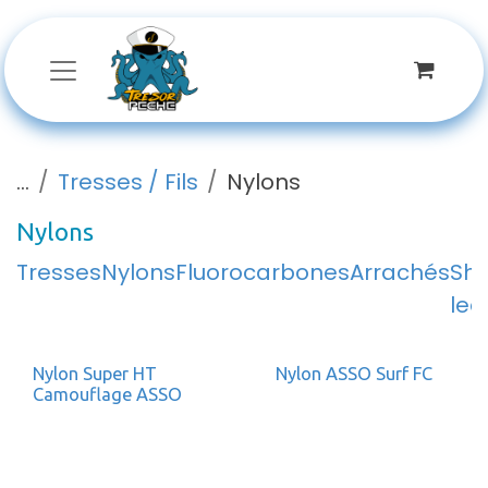
Se rendre au contenu
...
Tresses / Fils
Nylons
Nylons
Tresses
Nylons
Fluorocarbones
Arrachés
Sh
lea
Nylon Super HT
Nylon ASSO Surf FC
Camouflage ASSO