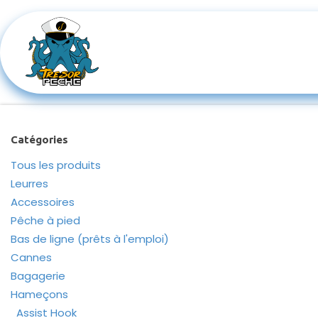
Se rendre au contenu
Boutique
Cannes à pêches s
Catégories
Tous les produits
Leurres
Accessoires
Pêche à pied
Bas de ligne (prêts à l'emploi)
Cannes
Bagagerie
Hameçons
Assist Hook