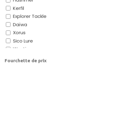
Kerfil
Explorer Tackle
Daïwa
Xorus
Sico Lure
Westin
Yo-Zuri
Fourchette de prix
Owner
Pro Surf
Scratch Tackle
Trèfle Création
Sanglant (SGL)
Explorer
Interventi
Mitchell
Page d'accueil
Documentation
Mustad
Notre Société
Marketplace
Delalande
Ragot
Blog
Conception