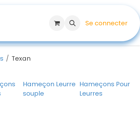
Se connecter
s
Texan
çons
Hameçon Leurre
Hameçons Pour
s
souple
Leurres