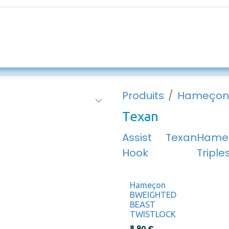
ur mesures
Entretien & SAV
Appats
Blog
Produits
Hameçon
Texan
Assist
Texan
Hame
Hook
Triple
Hameçon
BWEIGHTED
BEAST
TWISTLOCK
8,90
€